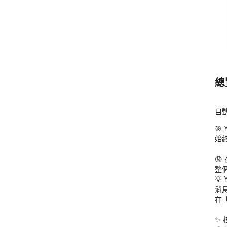
總
自
🎯
始

整
💡
消
在
✨ 