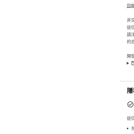
回
非
這
請
的
開
隱
這