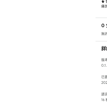
🧠
痛

開
🌐
0 
AI

無
確

您
詳
版
0.1
已
20
語
16