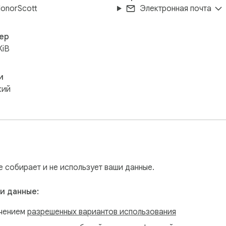
HonorScott
Электронная почта
ер
KiB
и
кий
е собирает и не использует ваши данные.
и данные:
ючением
разрешенных вариантов использования