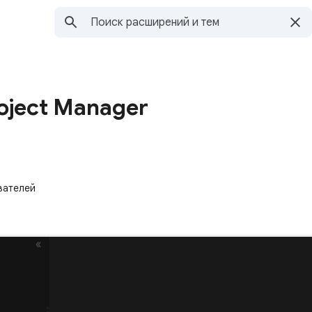
roject Manager
вателей