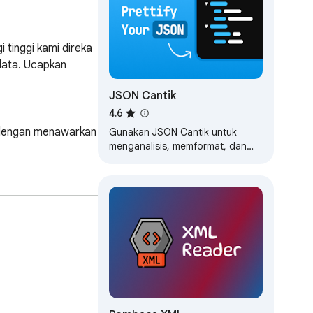
inggi kami direka 
ata. Ucapkan 
JSON Cantik
4.6
 dengan menawarkan 
Gunakan JSON Cantik untuk
menganalisis, memformat, dan
mencetak json data dengan
cantik. Alat pemformat json yang
kuat dan alat…