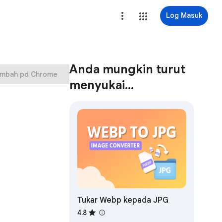
Log Masuk
Anda mungkin turut
mbah pd Chrome
menyukai...
Tukar Webp kepada JPG
4.8