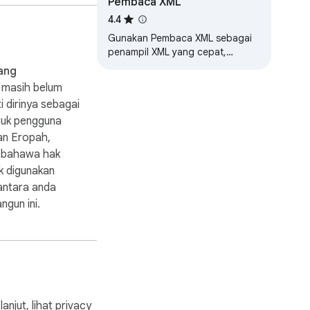
Pembaca XML
4.4
Gunakan Pembaca XML sebagai
penampil XML yang cepat,
pemformat & pemanis. Baca,
 tidak 
ang
format, dan edit XML dengan
 dipercayai ke 
 masih belum
mudah secara dalam…
 dirinya sebagai
tuk pengguna
an Eropah,
 bahawa hak
k digunakan
antara anda
gun ini.
njut, lihat
privacy