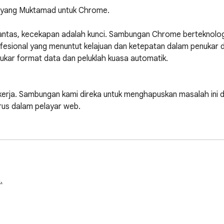
yang Muktamad untuk Chrome.

ntas, kecekapan adalah kunci. Sambungan Chrome berteknologi t
esional yang menuntut kelajuan dan ketepatan dalam penukar d
kar format data dan peluklah kuasa automatik.

erja. Sambungan kami direka untuk menghapuskan masalah ini
us dalam pelayar web.

ormat dengan betul.

eb.

.
l dengan sekelip mata.

 mudah seperti set data kecil.

tanpa mengira tahap kemahiran teknikal anda.
