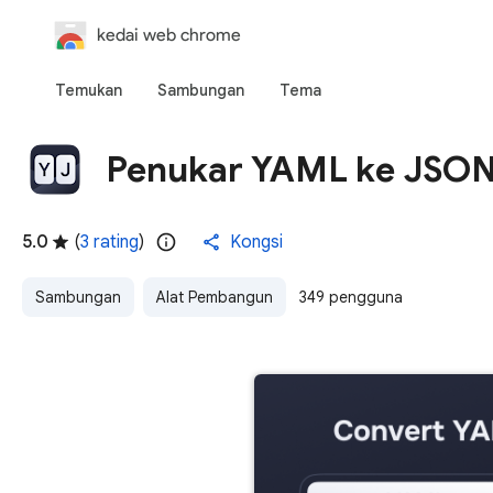
kedai web chrome
Temukan
Sambungan
Tema
Penukar YAML ke JSO
5.0
(
3 rating
)
Kongsi
Sambungan
Alat Pembangun
349 pengguna