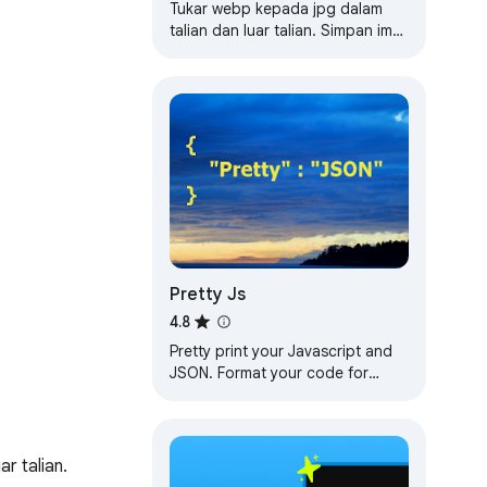
Tukar webp kepada jpg dalam
talian dan luar talian. Simpan imej
WebP sebagai fail JPG. Tukar
gambar webp tempatan kepada
format jpeg
Pretty Js
4.8
Pretty print your Javascript and
JSON. Format your code for
easier reading. Convert between
XML and JSON.
r talian.