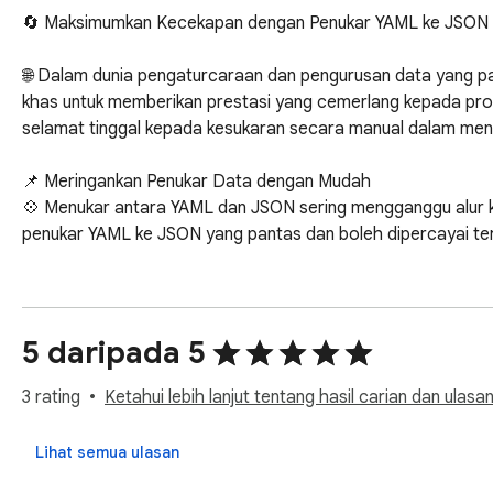
🔄 Maksimumkan Kecekapan dengan Penukar YAML ke JSON 
🌐 Dalam dunia pengaturcaraan dan pengurusan data yang pa
khas untuk memberikan prestasi yang cemerlang kepada prof
selamat tinggal kepada kesukaran secara manual dalam menu
📌 Meringankan Penukar Data dengan Mudah

💠 Menukar antara YAML dan JSON sering mengganggu alur k
penukar YAML ke JSON yang pantas dan boleh dipercayai ter
▸ Alami penukar satu klik dari yaml ke json dan json ke yaml.

▸ Nikmati pengesahan masa nyata untuk memastikan data dif
▸ Manfaatkan hasil segera tanpa perlu meninggalkan laman w
5 daripada 5
📍 Lingkungan Kaya Fungsi untuk Penukar Tanpa Sempadan

3 rating
Ketahui lebih lanjut tentang hasil carian dan ulasan
• Tiada menunggu lama — tukar yaml ke json atau json ke yam
• Keupayaan Penukar Pukal: Kendalikan set data besar dengan
Lihat semua ulasan
• Reka Bentuk Mesra Pengguna: Navigasi alat dengan lancar 