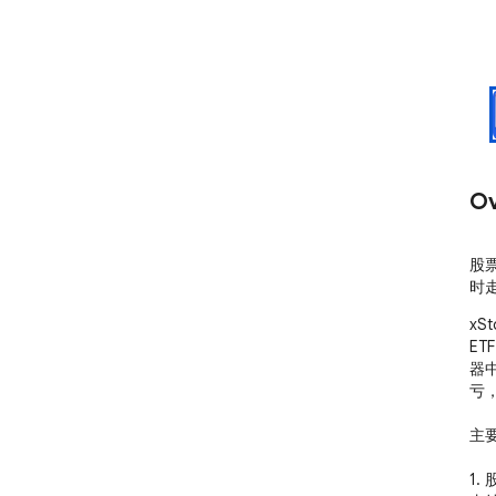
Ov
股票
时
xS
E
器
亏
主要
1.