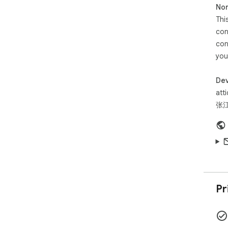
Non
7.
支
Thi
多
con
con
适合
you
-
- 
Dev
-
att
-
张江
- 
x
管
提醒
更新
2.
Pr
示