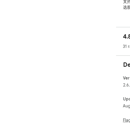
支
选
2.
支
金
4.
3.
31 
可
排
De
4.
支
件
Ver
2.6
5.
支
Up
亏
Aug
6.
支
Fla
解