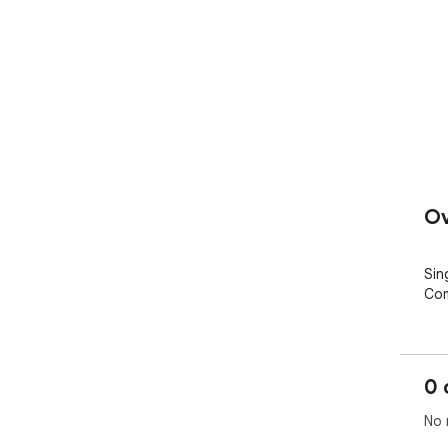
Ov
Sin
Com
0 
No 