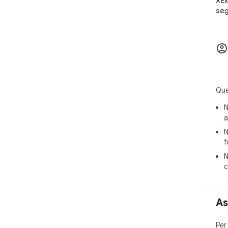
XEx
seg
Que
N
a
N
f
N
c
As
Per