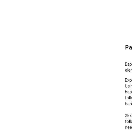
Pa
Espo
ele
Exp
Usi
has
fol
han
XEx
fol
nee