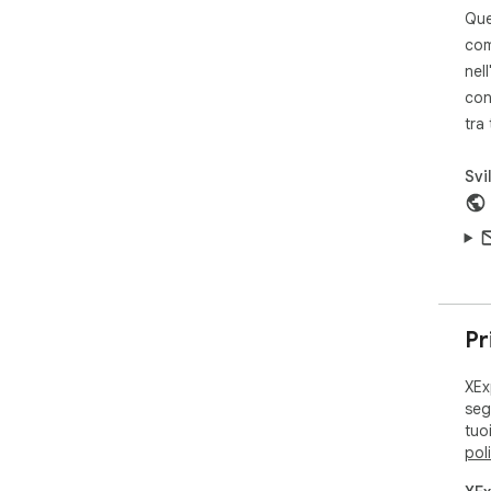
You
Que
tra
com
inf
nell
con
Disc
tra
Thi
by 
Svi
Pr
XEx
segu
tuo
pol