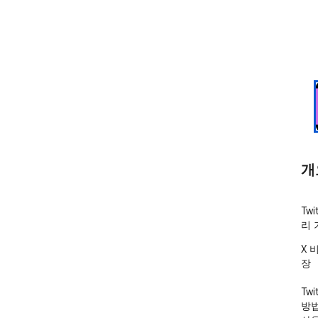
개
Tw
리 
X 
장

Tw
방법