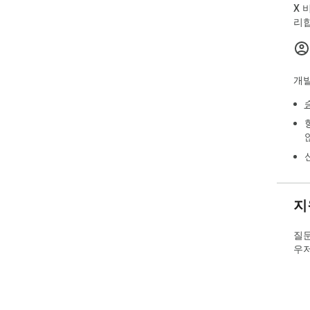
X 
이 
리합
엄 
항목
습니
히 
개발
습니
면책
이 
된 
지
질문
우저