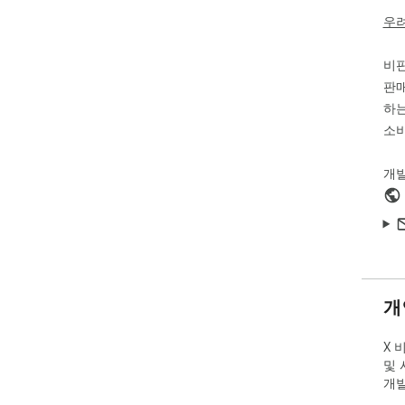
• T
우
• 
다

비
• 
니다
판매
• 
하는
소비
2.
• 
개
• 
간단
지금
로드
데이
개
사용
사의
X 
과 
및 
개
앱 