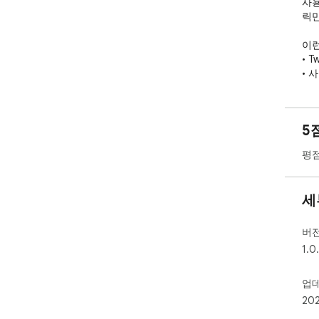
사용
릭만
이런
• 
• 
은 분
• 
분

5
주요
평점
• 
의 
• 
세
• 
• 
름을
버
• 
1.0
서만
업
사용
20
1.