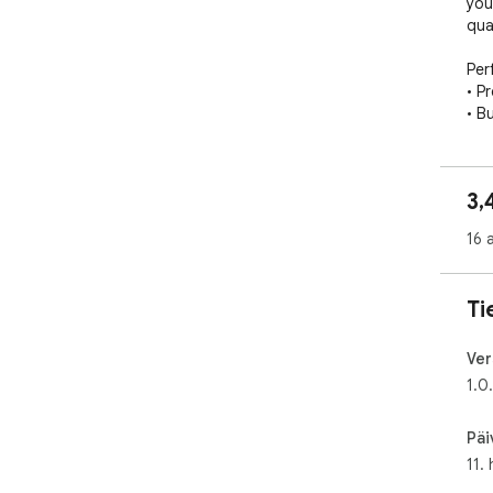
you
qual
Perf
• Pr
• B
• C
Key
3,
• B
prof
16 
• O
avai
• S
Ti
indi
• C
nam
Ver
• P
1.0
you
Päi
How
11.
1. 