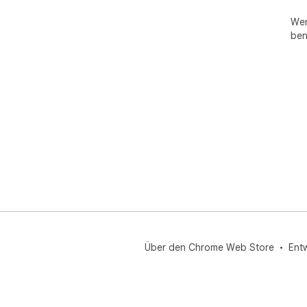
Wen
ben
Über den Chrome Web Store
Ent