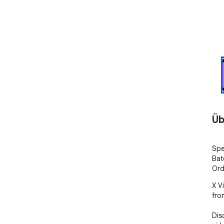
Üb
Spe
Bat
Ord
X V
from
Dis