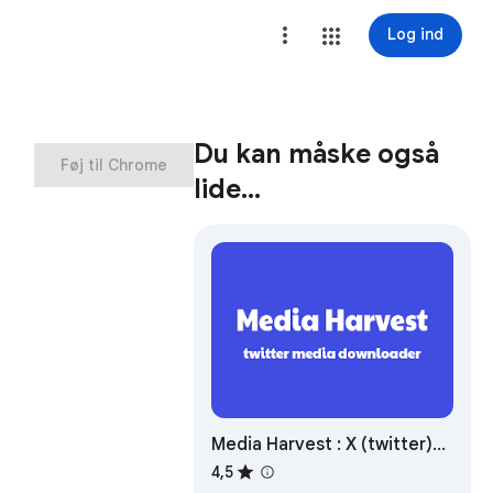
Log ind
Du kan måske også
Føj til Chrome
lide…
Media Harvest : X (twitter)
Media Downloader
4,5