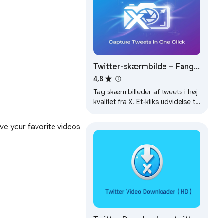
Twitter-skærmbilde – Fang
tweets fra X
4,8
Tag skærmbilleder af tweets i høj
kvalitet fra X. Et-kliks udvidelse til
at gemme tweets som billeder,
uden sporing.
ve your favorite videos 