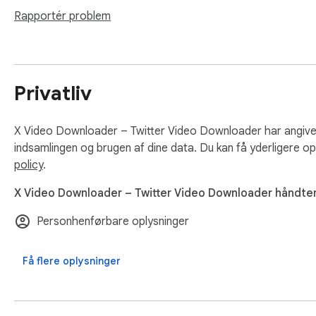
Effortlessly build your collection of stunning Twitter/X vid
Rapportér problem
In-App Purchases

Our Extension is a freemium product with a nominal subscrip
receive premium support. The exact cost is displayed in the 
Privatliv
Data Privacy

X Video Downloader – Twitter Video Downloader har angive
Your data stays on your device and is not stored or transmit
indsamlingen og brugen af dine data. Du kan få yderligere op
policy
.
Disclaimer

X Video Downloader – Twitter Video Downloader håndter
This extension is an independently developed product by Ex
Personhenførbare oplysninger
Få flere oplysninger