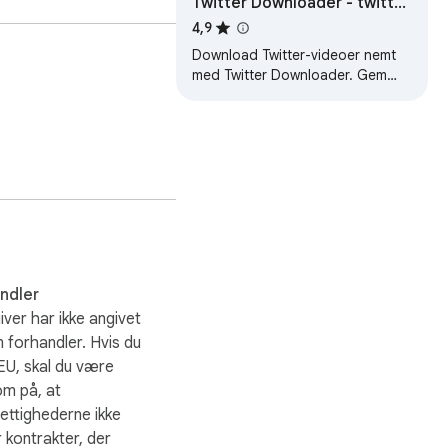
Twitter Downloader - twitter
video downloaded
4,9
Download Twitter-videoer nemt
med Twitter Downloader. Gem
dine yndlingsklip, øjeblikke og
indhold med blot et par klik.
Hurtig, nem…
andler
ver har ikke angivet
m forhandler. Hvis du
 EU, skal du være
m på, at
ettighederne ikke
 kontrakter, der