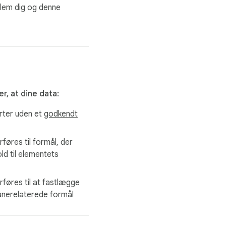
uality video downloads!

lem dig og denne
0 items at a time and 
standing.

r, at dine data:
e and confidential.

arter uden et
godkendt
rføres til formål, der
old til elementets
rføres til at fastlægge
lånerelaterede formål