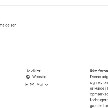
 one click

resolution

tweets

or easy file management

meldelser.
 device, ensuring complete data security

tion

Udvikler
Ikke forh
Website
Denne udgi
sig selv o
Mail
er kunde i
opmærkso
forbrugerr
gælder for