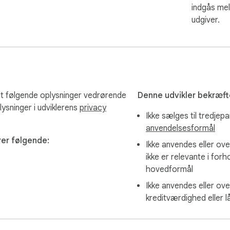
eos. Install X Video Downloader today and enjoy seamless, high-q
indgås mel
udgiver.
tion fee. With a paid subscription, you can download up to 5,00
extension's interface, ensuring transparency and ease of under
t følgende oplysninger vedrørende
Denne udvikler bekræfte
ted to our servers. We prioritize keeping your information secur
lysninger i udviklerens
privacy
Ikke sælges til tredjep
anvendelsesformål
er følgende:
tensionsBox and has no association with Twitter/X.
Ikke anvendes eller ove
ikke er relevante i forh
hovedformål
Ikke anvendes eller ove
kreditværdighed eller 