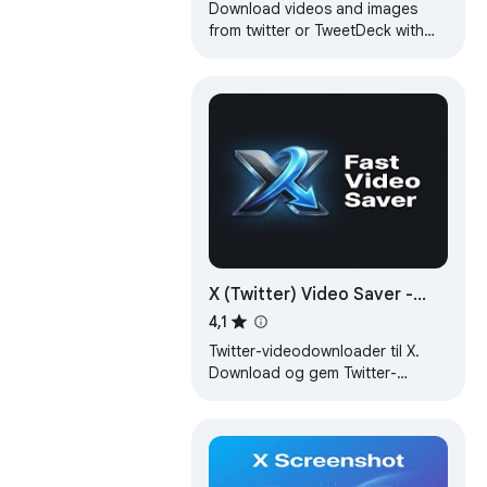
Download videos and images
from twitter or TweetDeck with
only one click.
X (Twitter) Video Saver -
Download Twitter-videoer
4,1
med ét klik
Twitter-videodownloader til X.
Download og gem Twitter-
videoer som MP4 med ét klik.