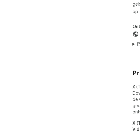
app
gel
dev
op 
Ont
Pr
X (
Dow
de 
ged
ont
X (
Vid