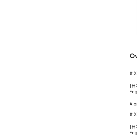
Ov
# X
[日
Engl
A p
# X
[日
Engl