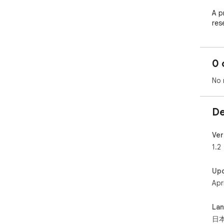
A p
rese
str
## 
0 
- *
tab
No 
- *
but
- *
De
met
- *
"Le
Ver
1.2
---

Up
## 
Apr
- 
広
- 
La
サ
日
- 