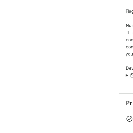
力。
Fla
- 
「
Non
## 
Thi
- *
con
Loc
con
- *
serv
you
- *
for
Dev
## 
1. 
2. 
3. 
4. 
Pr
fold
---

**L
**A