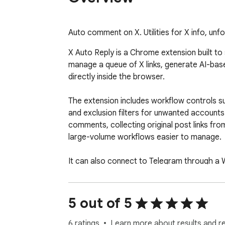
Auto comment on X. Utilities for X info, unfol
X Auto Reply is a Chrome extension built to 
manage a queue of X links, generate AI-based
directly inside the browser.

The extension includes workflow controls suc
and exclusion filters for unwanted accounts. I
comments, collecting original post links fro
large-volume workflows easier to manage.

It can also connect to Telegram through a W
start or stop tasks remotely, and review ope
visibility and reliable control over the workfl
5 out of 5
Tiếng Việt

6 ratings
Learn more about results and r