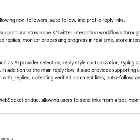
lowing non-followers, auto follow, and profile reply links.
support and streamline X/Twitter interaction workflows through a
 replies, monitor processing progress in real time, store intera
h as AI provider selection, reply style customization, typing pa
n addition to the main reply flow, it also provides supporting uti
m with_replies, collecting verified comment links, auto-follow, 
ebSocket bridge, allowing users to send links from a bot, monit
rational logs. This makes it suitable for users who need to proc
ow.

eviews.