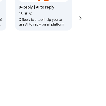
X-Reply | AI to reply
1.0
Hỗ
X-Reply is a tool help you to
a
use AI to reply on all platform
ervice
Help