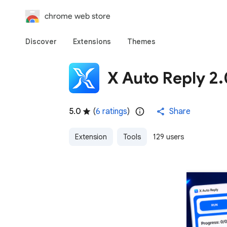
chrome web store
Discover
Extensions
Themes
X Auto Reply 2.
5.0
(
6 ratings
)
Share
Extension
Tools
129 users