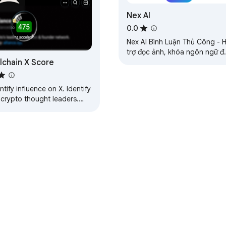
Nex AI
0.0
Nex AI Bình Luận Thủ Công - 
trợ đọc ảnh, khóa ngôn ngữ đ
lchain X Score
ngữ & reply giống người thật
tify influence on X. Identify
 crypto thought leaders.
t fake KOLs.
e Web Store
Developer Dashboard
Privacy Policy
Terms of S