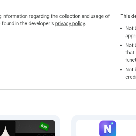
g information regarding the collection and usage of
This d
e found in the developer's
privacy policy
.
Not b
appr
Not 
that
funct
Not 
cred