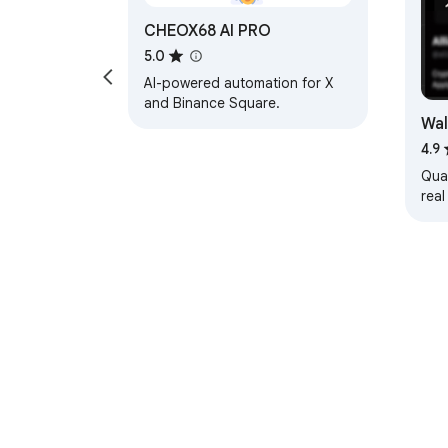
CHEOX68 AI PRO
5.0
AI-powered automation for X
and Binance Square.
Wal
4.9
Quan
real
Spo
About Chrom