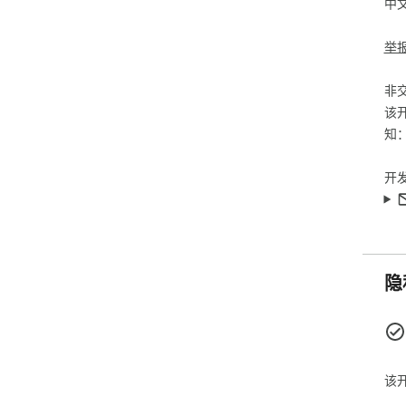
中
作
举
本扩
「T
非
该
知
开
隐
该