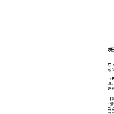
概
在 
或
互关
具
需
【功
•
载