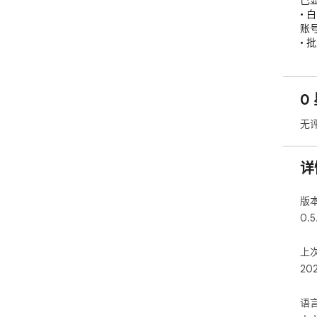
己
•
账
•
奏取
• 
关
0
关
• 
无
互
【隐
详
•
•
loc
版
• 
0.5
方。
上
【完
20
•
关注
• 
语
•