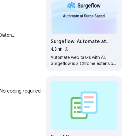
 Daten…
Surgeflow: Automate at
Surge Speed
4,3
Automate web tasks with AI!
Surgeflow is a Chrome extension
that lets you automate your
workflows in your own browser.