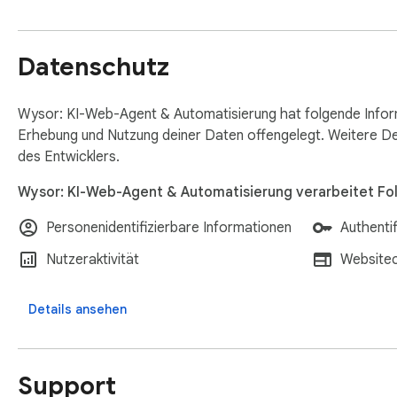
  ━━━━━━━━━━━━━━━━━━━━━━━━━━━━━━━━━━━━━━━━                                                                                                                                                 

PRIVATE BY DESIGN                                                                                
Datenschutz
  • Runs locally in your browser                                                                                                                                                           

  • Zero-access encryption — we can't read your data                                                                                                                                       

  • GDPR compliant                                                                                                                                                                         

Wysor: KI-Web-Agent & Automatisierung hat folgende Inform
  • Self-hosted AI option for complete privacy                                                                                                                                             

Erhebung und Nutzung deiner Daten offengelegt. Weitere Det
des Entwicklers.
Wysor: KI-Web-Agent & Automatisierung verarbeitet Fo
  ━━━━━━━━━━━━━━━━━━━━━━━━━━━━━━━━━━━━━━━━                                                                                                                                                 

Personenidentifizierbare Informationen
Authenti
  Stop doing busywork. Start being Wysor.
Nutzeraktivität
Website
Details ansehen
Support