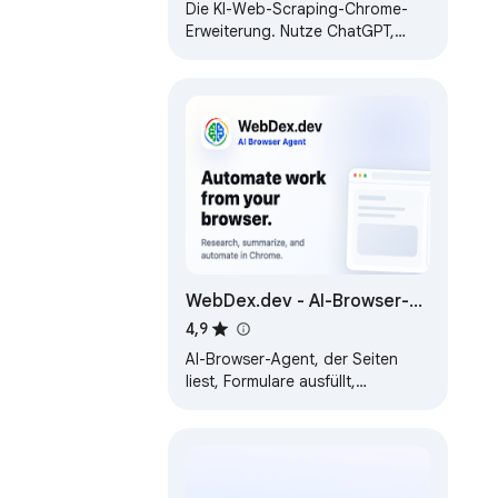
Automatisierungsagent
Die KI-Web-Scraping-Chrome-
Erweiterung. Nutze ChatGPT,
Claude & DeepSeek, um Daten
mit nur 2 Klicks in Excel zu
extrahieren!…
WebDex.dev - AI-Browser-
Agent & Automatisierung
4,9
AI-Browser-Agent, der Seiten
liest, Formulare ausfüllt,
Aufgaben automatisiert und
Berichte aus dem Seitenpanel
erstellt.