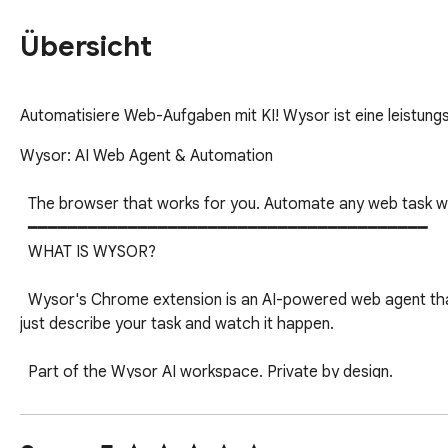
Übersicht
Automatisiere Web-Aufgaben mit KI! Wysor ist eine leistun
Wysor: AI Web Agent & Automation                                                            
  The browser that works for you. Automate any web task with AI—just describe what you want in plain English.                                                                              

  ━━━━━━━━━━━━━━━━━━━━━━━━━━━━━━━━━━━━━━━━                                                                                                                                                 

  WHAT IS WYSOR?                                                                                                                                                                           

  Wysor's Chrome extension is an AI-powered web agent that browses, clicks, fills forms, and extracts data automatically. No coding required—
just describe your task and watch it happen.  

  Part of the Wysor AI workspace. Private by design.                                                                                                                                       

  ━━━━━━━━━━━━━━━━━━━━━━━━━━━━━━━━━━━━━━━━                                                                                                                                                 
