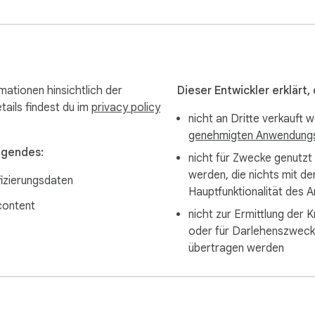
                                                                                        

ationen hinsichtlich der
Dieser Entwickler erklärt
ails findest du im
privacy policy
nicht an Dritte verkauft 
genehmigten Anwendungs
lgendes:
nicht für Zwecke genutzt
werden, die nichts mit de
fizierungsdaten
Hauptfunktionalität des A
content
nicht zur Ermittlung der K
oder für Darlehenszwec
übertragen werden