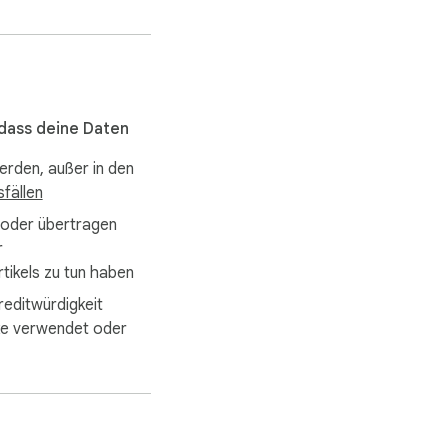
, dass deine Daten
werden, außer in den
fällen
 oder übertragen
r
rtikels zu tun haben
reditwürdigkeit
ke verwendet oder