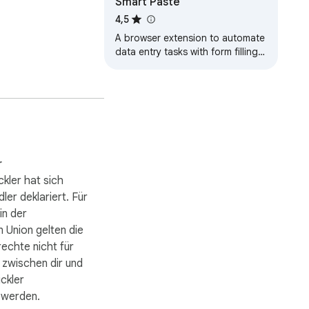
Smart Paste
4,5
A browser extension to automate
data entry tasks with form filling,
text extraction and AI features
r
kler hat sich
ler deklariert. Für
in der
 Union gelten die
echte nicht für
 zwischen dir und
ckler
 werden.