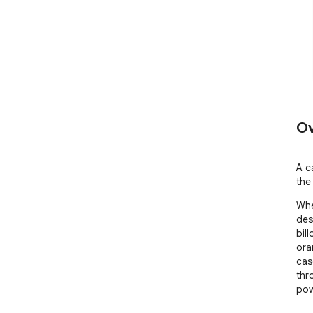
Ov
A c
the
Whe
des
bil
ora
cas
thr
pow