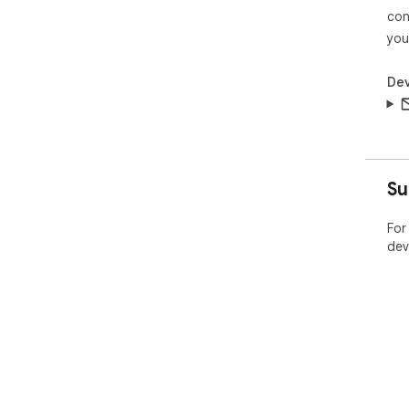
con
you
Dev
Su
For
dev