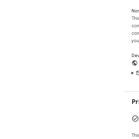
Non
Thi
con
con
you
Dev
Pr
Thi