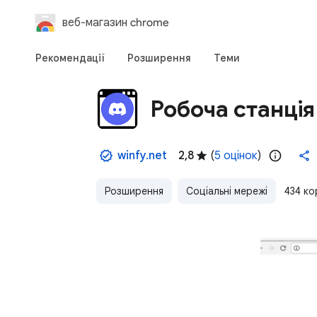
веб-магазин chrome
Рекомендації
Розширення
Теми
Робоча станція
winfy.net
2,8
(
5 оцінок
)
Розширення
Соціальні мережі
434 ко