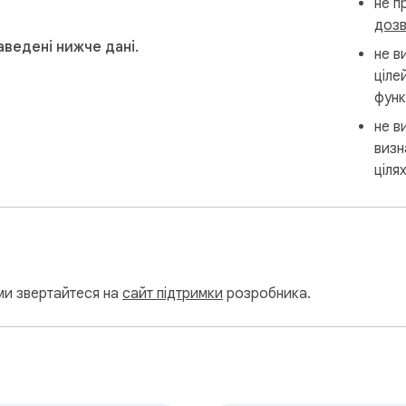
не п
дозв
аведені нижче дані.
не в
ціле
функ
не в
визн
ціля
ми звертайтеся на
сайт підтримки
розробника.