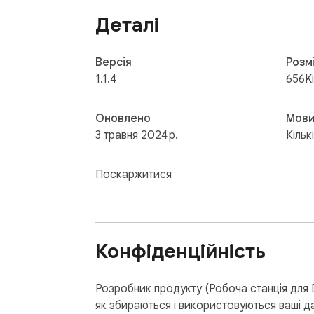
Деталі
Версія
Розм
1.1.4
656K
Оновлено
Мов
3 травня 2024 р.
Кільк
Поскаржитися
Конфіденційність
Розробник продукту (Робоча станція для 
як збираються і використовуються ваші да