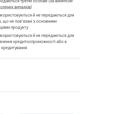
родаються третім особам (за винятком
олених випадків
)
икористовуються й не передаються для
й, що не пов’язані з основними
ціями продукту
икористовуються й не передаються для
ачення кредитоспроможності або в
х кредитування