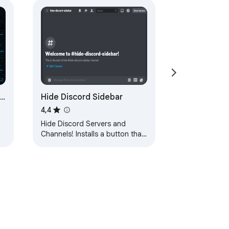
е
Hide Discord Sidebar
ый
4,4
Hide Discord Servers and
Channels! Installs a button that
hides/shows the Discord server
list and autohides the channels
list.