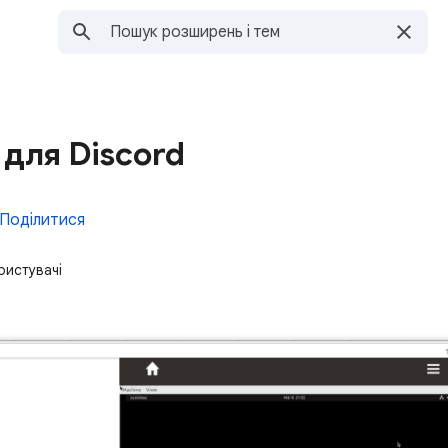
 для Discord
Поділитися
ристувачі