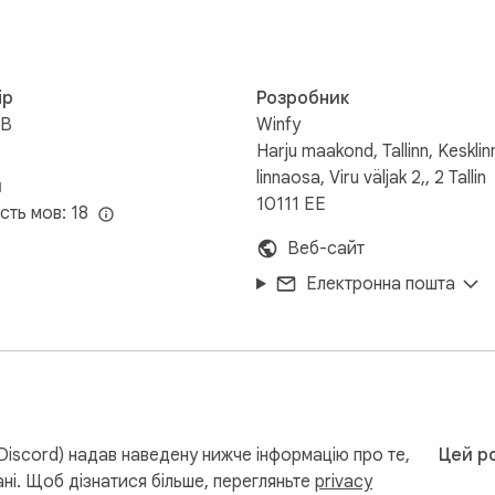
ір
Розробник
iB
Winfy
Harju maakond, Tallinn, Kesklin
linnaosa, Viru väljak 2,, 2 Tallin
и
10111 EE
ість мов: 18
Веб-сайт
Електронна пошта
Discord) надав наведену нижче інформацію про те,
Цей ро
ні. Щоб дізнатися більше, перегляньте
privacy