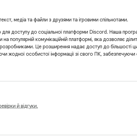
текст, медіа та файли з друзями та ігровими спільнотами.
 для доступу до соціальної платформи Discord. Наша програ
 на популярній комунікаційній платформі, яка дозволяє діли
 розробниками. Це розширення надає доступ до більшості ци
и жодної особистої інформації зі свого ПК, забезпечуючи св
евірки й відгуки.