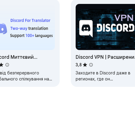
cord Миттєвий
Discord VPN | Расширени
еклад - Двосторонній
для браузера – надежн
3,8
рекладач
доступ к Discord
від безперервного
Заходите в Discord даже в
бального спілкування на
регионах, где он
cord з автоматичним
заблокирован. Просто
стороннім перекладом
установите расширение и
ьш ніж 100 мовами та
наслаждайтесь свободным
ькома…
доступом