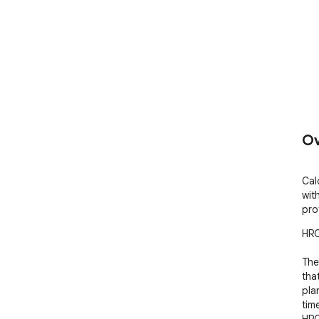
Ov
Cal
wit
pro
HRO
The
tha
pla
tim