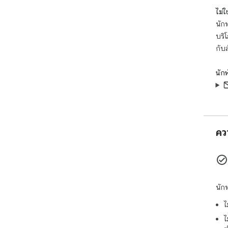
ไม่ใช่
นักพ
บริ
กับ
นัก
คว
นัก
ไ
ไ