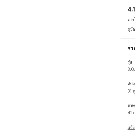
- ก
4.
ของ
การ
ข้อจ
โดย
ดูข้
ของเ
Goo
เป็น
รา
บริ
รุ่น
3.0
อัปเ
31 
ภาษ
41 
แจ้ง