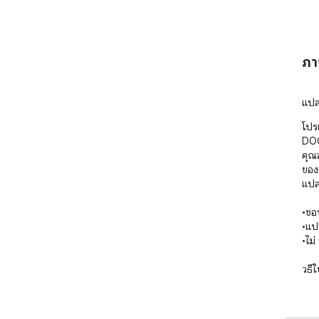
ภา
แปล
โปร
DOC
คุณ
ของเ
แปล
•ซอ
•แป
•ไม
วิธีใ
- คล
- เ