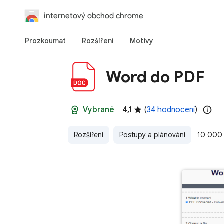
internetový obchod chrome
Prozkoumat
Rozšíření
Motivy
Word do PDF
Vybrané
4,1
(
34 hodnocení
)
Rozšíření
Postupy a plánování
10 000 