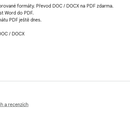
rované formáty. Převod DOC / DOCX na PDF zdarma.

st Word do PDF.

átu PDF ještě dnes.

DOC / DOCX

,

or PDF stáhne do vašeho počítače.

e toto rozšíření NENÍ vytvořeno společností Google a je vytv
ch a recenzích
kům.

je ani nesponzoruje. Word do PDF není vlastněn, není licencová