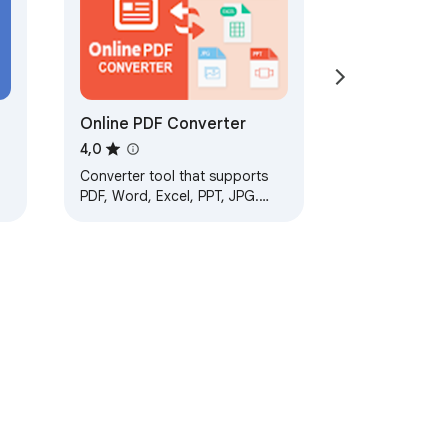
Online PDF Converter
4,0
Converter tool that supports
PDF, Word, Excel, PPT, JPG.
Convert PDF to different
formats and vice versa in one
click.
ní podmínky
Nápověda