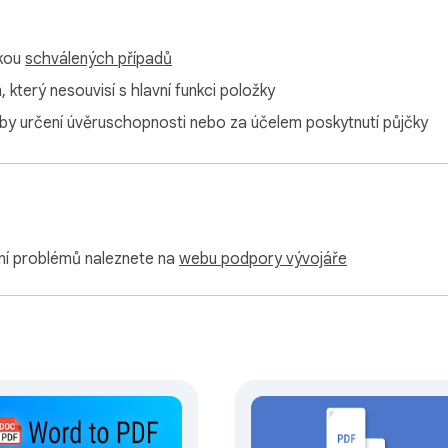
mkou
schválených případů
který nesouvisí s hlavní funkci položky
y určení úvěruschopnosti nebo za účelem poskytnutí půjčky
ní problémů naleznete na
webu podpory vývojáře