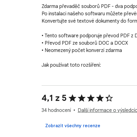
Zdarma převaděč souborů PDF - dva podpo
Po instalaci našeho softwaru můžete převé
Konvertujte své textové dokumenty do form
• Tento software podporuje převod PDF z 
• Převod PDF ze souborů DOC a DOCX

• Neomezený počet konverzí zdarma

Jak používat toto rozšíření:

- Klikněte na ikonu softwaru

- Vyberte soubor DOC, který chcete převést
- Stiskněte Převést a počkejte, až se soub
4,1 z 5
Zřeknutí se odpovědnosti: Upozorňujeme, ž
34 hodnocení
Další informace o výsledcí
autorská práva patří jejich příslušným vlastní
Google toto rozšíření pro Chrome nepodporu
Zobrazit všechny recenze
Google Inc.