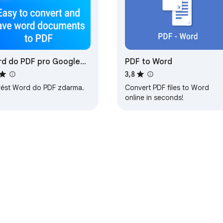
d do PDF pro Google
PDF to Word
rome ™
3,8
vést Word do PDF zdarma.
Convert PDF files to Word
online in seconds!
u Chrome
Panel pro vývojáře
Zásady ochrany soukromí
Smluv