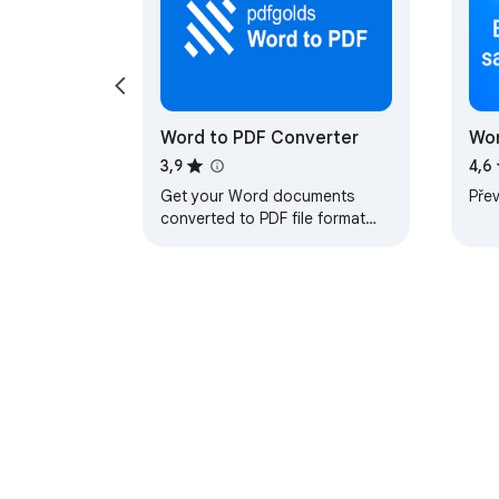
Word to PDF Converter
Wor
Ch
3,9
4,6
Get your Word documents
Pře
converted to PDF file format
instantly from online utility.
O Internetovém obchod