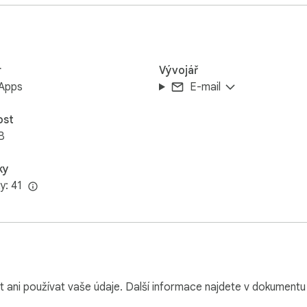
r
Vývojář
 Apps
E-mail
ost
B
ky
y: 41
 ani používat vaše údaje. Další informace najdete v dokument