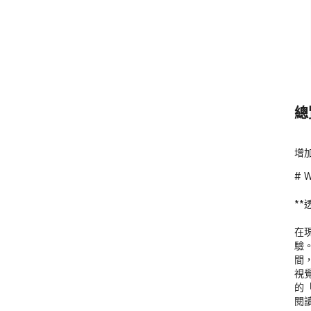
總
增
# 
**
在
驗
間
視
的
閱讀