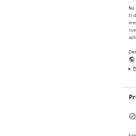
No 
El 
ere
cue
apl
Des
Pr
Est