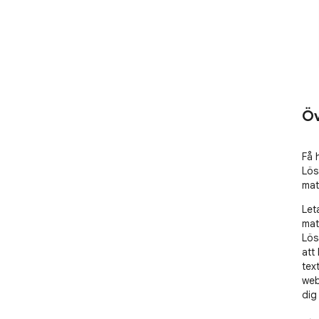
Öv
Få 
Lös
mat
Let
mat
Lös
att
tex
web
dig 