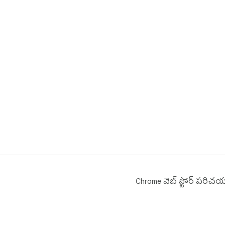
Chrome వెబ్ స్టోర్ పరిచ