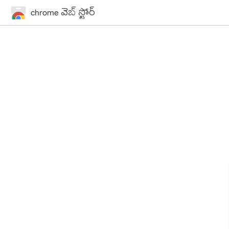
chrome వెబ్ స్టోర్