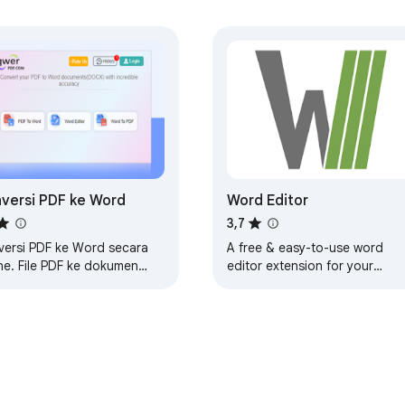
versi PDF ke Word
Word Editor
3,7
versi PDF ke Word secara
A free & easy-to-use word
ne. File PDF ke dokumen
editor extension for your
X dan 100% gratis.
browser.