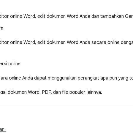
tor online Word, edit dokumen Word Anda dan tambahkan Gamb
m

itor online Word, edit dokumen Word Anda secara online deng
si online.

a online Anda dapat menggunakan perangkat apa pun yang terh
 dokumen Word, PDF, dan file populer lainnya.

ginstal perangkat lunak apa pun.
an.