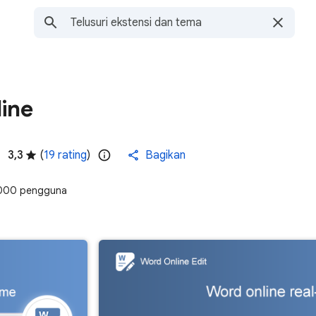
ine
3,3
(
19 rating
)
Bagikan
000 pengguna