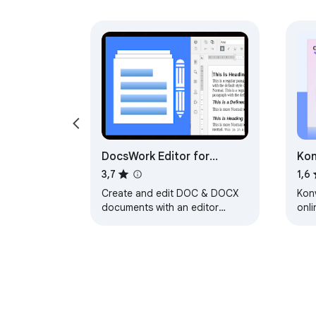
DocsWork Editor for
Kon
documents DOC & DOCX
3,7
1,6
Create and edit DOC & DOCX
Kon
documents with an editor
onli
online
DOC