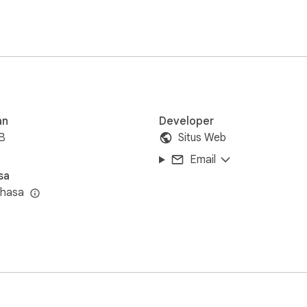
an
Developer
B
Situs Web
Email
sa
ahasa