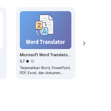
Microsoft Word Translator
- Terjemahkan Word secara
3,7
online
Terjemahkan Word, PowerPoint,
PDF, Excel, dan dokumen
lainnya hanya dengan satu klik.