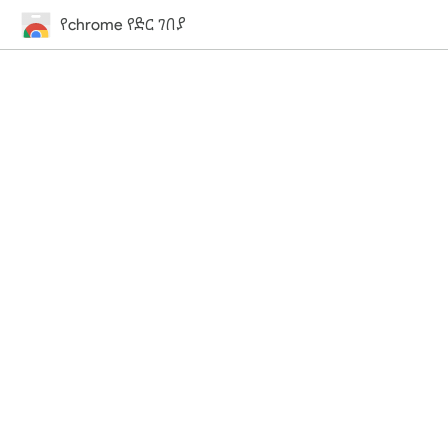
የchrome የድር ገበያ