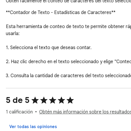
Obtén fácilmente el conteo de caracteres del texto selecci
**Contador de Texto - Estadísticas de Caracteres**

Esta herramienta de conteo de texto te permite obtener ráp
usarla:

1. Selecciona el texto que deseas contar.

2. Haz clic derecho en el texto seleccionado y elige "Conte
3. Consulta la cantidad de caracteres del texto seleccionad
¡Instala y utiliza este complemento para calcular fácilmente
5 de 5
---

1 calificación
Obtén más información sobre los resultados 
**Text Counter - Character Statistics**

Ver todas las opiniones