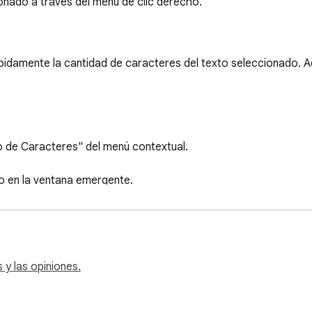
onado a través del menú de clic derecho.
idamente la cantidad de caracteres del texto seleccionado. A
o de Caracteres" del menú contextual.

o en la ventana emergente.

 la cantidad de caracteres en el texto seleccionado!

y las opiniones.