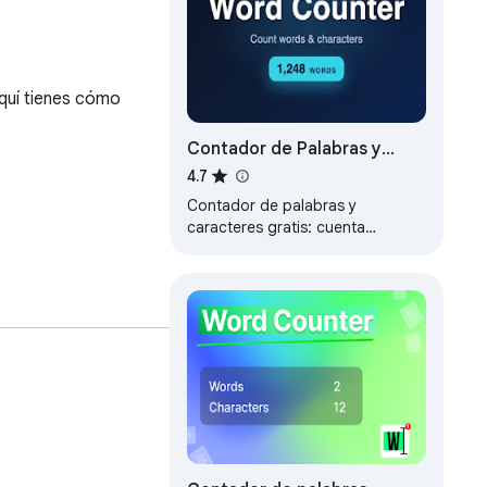
quí tienes cómo 
Contador de Palabras y
Caracteres
4.7
Contador de palabras y
caracteres gratis: cuenta
palabras, caracteres, oraciones,
párrafos y tiempo de lectura en
cualquier sitio.