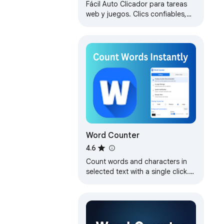
Fácil Auto Clicador para tareas
web y juegos. Clics confiables,
atajos y intervalos ajustables.
Word Counter
4.6
Count words and characters in
selected text with a single click.
Just right-click on any text to
analyze it!