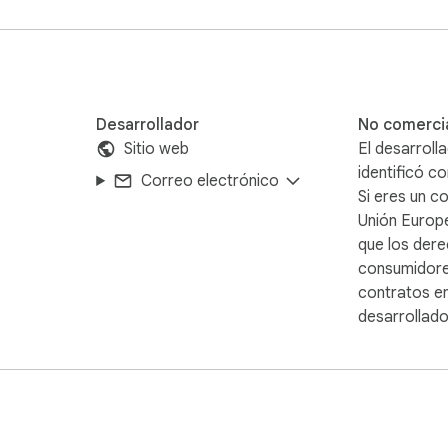
acter count of selected text. Here’s how to use it:

nt" from the context menu.

Desarrollador
No comerci
up window.

Sitio web
El desarroll
identificó 
Correo electrónico
characters in the selected text!
Si eres un c
Unión Europe
que los dere
consumidores
contratos en
desarrollador