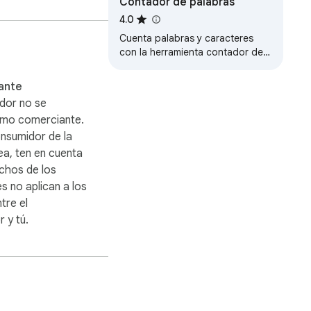
Contador de palabras
4.0
Cuenta palabras y caracteres
con la herramienta contador de
palabras. Obtén el recuento de
palabras y caracteres de
ante
cualquier texto.
ador no se
como comerciante.
onsumidor de la
a, ten en cuenta
chos de los
 no aplican a los
tre el
 y tú.