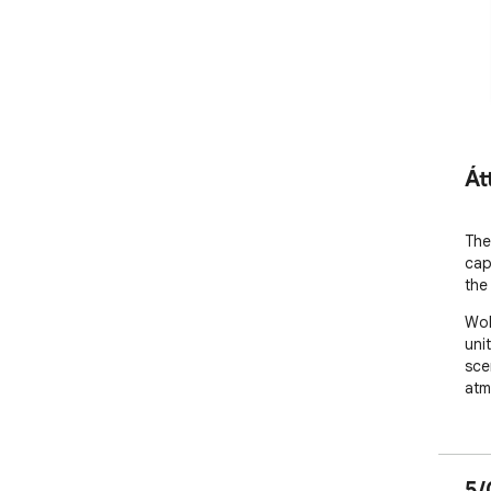
Át
The
cap
the
Wol
uni
sce
atm
5/