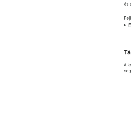
és 
Fej
Tá
A k
seg