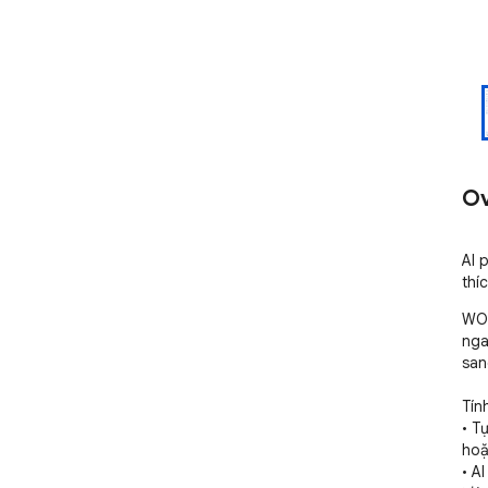
Ov
AI p
thí
WOD
nga
san
Tín
• Tự
hoặ
• AI