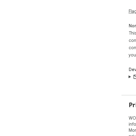
cầu
Fla
trên
Hỗ 
Non
htt
Thi
con
con
you
Dev
Pr
WOD
inf
Mor