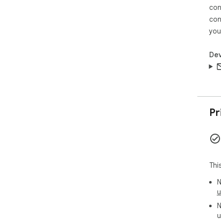
con
con
you
Dev
Pr
Thi
N
u
N
u