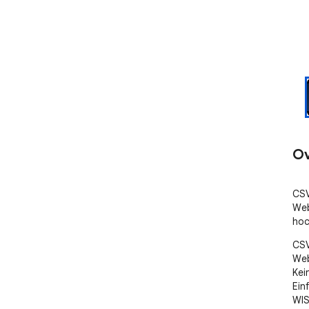
Ov
CSV
Web
hoc
CSV
Web
Kei
Ein
WIS