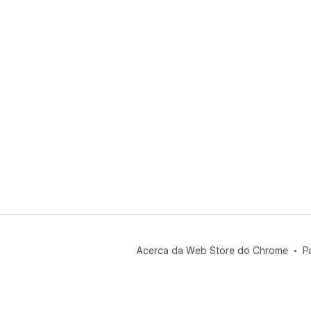
Se 
org
iss
mai
Acerca da Web Store do Chrome
P