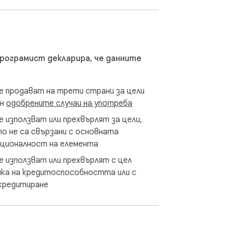
ailer into one clean, organized list. Think 
програмист декларира, че данните
е продават на трети страни за цели
ън
одобрените случаи на употреба
е използват или прехвърлят за цели,
о не са свързани с основната
кционалност на елемента
е използват или прехвърлят с цел
ка на кредитоспособността или с
кредитиране
ing — it helps more shoppers discover 