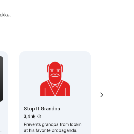
ъжка.
Stop It Grandpa
3,4
Prevents grandpa from lookin'
at his favorite propaganda.