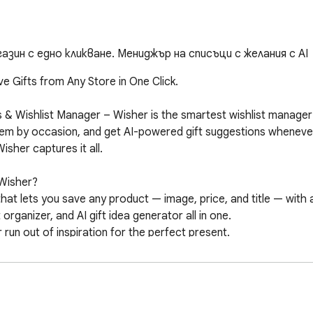
азин с едно кликване. Мениджър на списъци с желания с AI
 Gifts from Any Store in One Click.

eas & Wishlist Manager – Wisher is the smartest wishlist manage
hem by occasion, and get AI-powered gift suggestions whenever
her captures it all.

Wisher?

at lets you save any product — image, price, and title — with a s
organizer, and AI gift idea generator all in one.

 run out of inspiration for the perfect present.

n, Etsy, Target, and more without switching tabs
