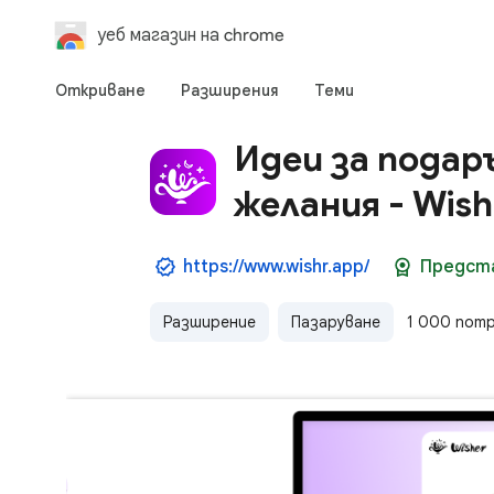
уеб магазин на chrome
Откриване
Разширения
Теми
Идеи за подар
желания - Wish
https://www.wishr.app/
Предст
Разширение
Пазаруване
1 000 пот