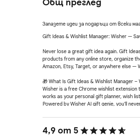
Общ преглед
Запазете идеи за подаръци от всеки маг
Gift Ideas & Wishlist Manager: Wisher — Save
Never lose a great gift idea again. Gift Id
products from any online store, organize t
Amazon, Etsy, Target, or anywhere else — Wis
🎁 What Is Gift Ideas & Wishlist Manager – 
Wisher is a free Chrome wishlist extension th
works as your personal gift planner, wish list 
Powered by Wisher AI gift genie, you'll never
✅ Key Features

4,9 от 5
One-click saving — add products from Amazo