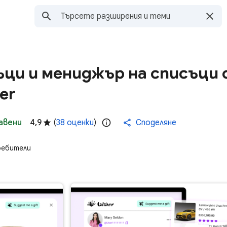
ъци и мениджър на списъци 
er
авени
4,9
(
38 оценки
)
Споделяне
ребители