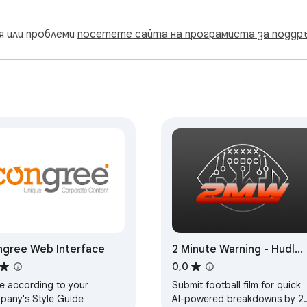
я или проблеми
посетете сайта на програмиста за поддр
gree Web Interface
2 Minute Warning - Hudl
Extension
0,0
te according to your
Submit football film for quick
pany's Style Guide
AI-powered breakdowns by 2