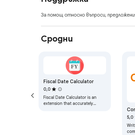
smarter gifting!
За помощ относно въпроси, предложени
Сродни
Fiscal Date Calculator
0,0
Fiscal Date Calculator is an
extension that accurately
Con
converts any calendar date you
enter into its corresponding
5,0
fiscal date.
Wri
com