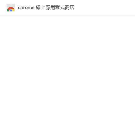
chrome 線上應用程式商店