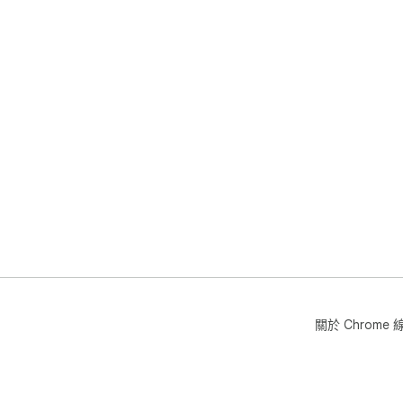
關於 Chrom