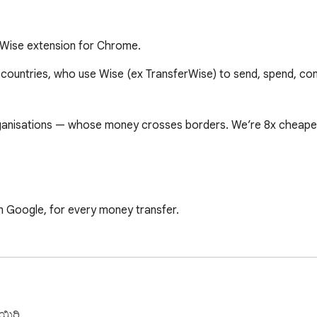
 Wise extension for Chrome.
 countries, who use Wise (ex TransferWise) to send, spend, con
organisations — whose money crosses borders. We’re 8x cheape
on Google, for every money transfer.

s of currencies.

ಯಿರಿ.