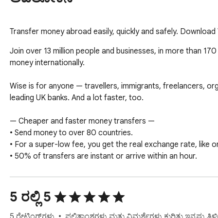
Transfer money abroad easily, quickly and safely. Download
Join over 13 million people and businesses, in more than 170
money internationally.

Wise is for anyone — travellers, immigrants, freelancers, 
leading UK banks. And a lot faster, too.

— Cheaper and faster money transfers —

• Send money to over 80 countries.

• For a super-low fee, you get the real exchange rate, like 
• 50% of transfers are instant or arrive within an hour.

• Secure your transfers with two-factor authentication.

(NEW) Wise Tools:

5 ರಲ್ಲಿ 5
• Currency converter: Send, track or convert money in dozen
5 ರೇಟಿಂಗ್‌ಗಳು
ಫಲಿತಾಂಶಗಳು ಮತ್ತು ವಿಮರ್ಶೆಗಳು ಕುರಿತು ಇನ್ನಷ್ಟು ತಿಳಿ