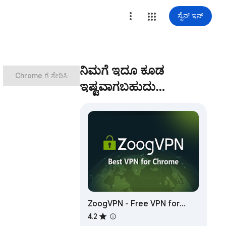
ಸೈನ್ ಇನ್
ನಿಮಗೆ ಇದೂ ಕೂಡ
Chrome ಗೆ ಸೇರಿಸಿ
ಇಷ್ಟವಾಗಬಹುದು…
ZoogVPN - Free VPN for
Chrome & Proxy
4.2