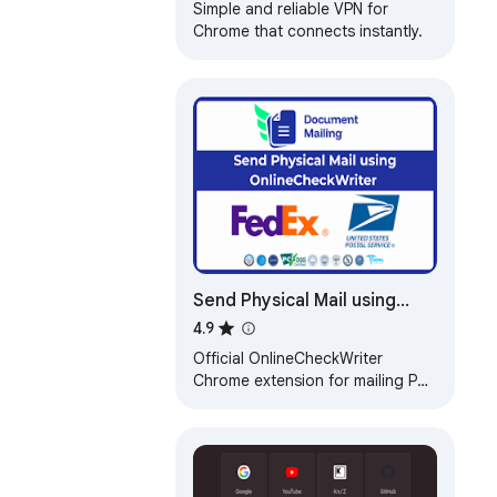
Simple and reliable VPN for
Chrome that connects instantly.
Send Physical Mail using
OnlineCheckWriter
4.9
Official OnlineCheckWriter
Chrome extension for mailing PDF
documents - simple, secure, and
efficient