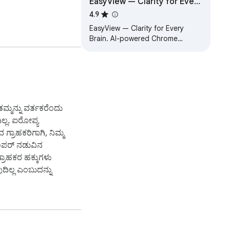
EasyView — Clarity for Every
Brain
4.9
EasyView — Clarity for Every
Brain. AI-powered Chrome
extension for accessible,
simplified web reading.
್ಮನ್ನು ವರ್ತಕರೆಂದು
ಿಲ್ಲ. ಐರೋಪ್ಯ
 ಗ್ರಾಹಕರಿಗಾಗಿ, ನಿಮ್ಮ
ಲಪರ್ ನಡುವಿನ
 local bank 
್ರಾಹಕರ ಹಕ್ಕುಗಳು
ಿಲ್ಲ ಎಂಬುದನ್ನು