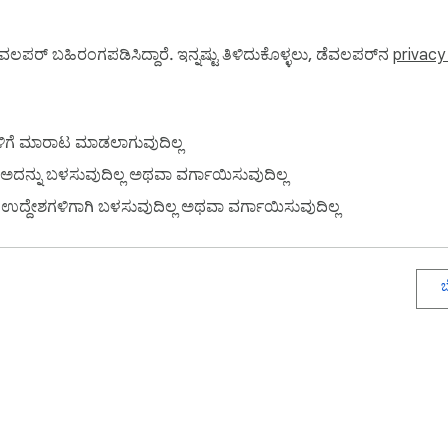
our account, in most cases.

rate, for a super-low fee.

ವಲಪರ್ ಬಹಿರಂಗಪಡಿಸಿದ್ದಾರೆ. ಇನ್ನಷ್ಟು ತಿಳಿದುಕೊಳ್ಳಲು, ಡೆವಲಪರ್‌ನ
privacy
round the world.

ಳಿಗೆ ಮಾರಾಟ ಮಾಡಲಾಗುವುದಿಲ್ಲ
 and more.

ದನ್ನು ಬಳಸುವುದಿಲ್ಲ ಅಥವಾ ವರ್ಗಾಯಿಸುವುದಿಲ್ಲ
ties around the world. Your money’s safe with us.

ುವ ಉದ್ದೇಶಗಳಿಗಾಗಿ ಬಳಸುವುದಿಲ್ಲ ಅಥವಾ ವರ್ಗಾಯಿಸುವುದಿಲ್ಲ
, AUD (Australian Dollar), BGN (Bulgarian Lev), BRL (Brazilian 
h Krone), HKD (Hong Kong Dollar), HRK (Croatian Kuna), HUF (H
ಬ
nd Dollar), PLN (Polish Zloty), RON (New Romanian Leu), SEK 
AED (UAE Dirham), AUD (Australian Dollar), BDT (Bangladeshi T
iss Franc), CLP (Chilean Peso), CNY (Chinese Yuan), CZK (Czech
ng Kong Dollar), HRK (Croatian Kuna), HUF (Hungarian Forint), 
nese Yen), KES (Kenyan Shilling), KRW (South Korean Won), LKR (S