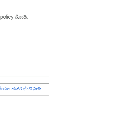
 policy
ನೋಡಿ.
Real), CAD (Canadian 
ungarian Forint), 
ೆಂಬಲ ಹಬ್‌ಗೆ ಭೇಟಿ ನೀಡಿ
(Swedish Krona), 
aka), BGN (Bulgarian 
 Koruna), DKK (Danish 
IDR (Indonesian 
ri Lankan Rupee), 