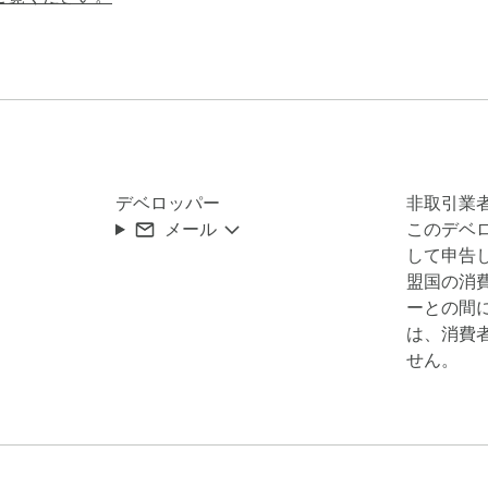
USD (米ドル)、AUD (豪ドル)、BGN (ブルガリア・レフ)、 B
コ・クローナ)、DKK (デンマーク・クローネ)、HKD (香港ドル)
K (ノルウェー・クローネ)、NZD (ニュージーランド・ドル)、PL
SGD (シンガポール・ドル)

デベロッパー
非取引業
BP (英ポンド)、AED (UAEディルハム)、AUD (豪ドル)、BD
メール
このデベ
D (カナダ・ドル)、CHF (スイス・フラン)、CLP (チリ・ペソ)、
して申告し
エジプト・ポンド)、GEL (ジョージア・ラリ)、HKD (香港ドル)
盟国の消
ピア)、ILS (イスラエル・シェケル)、INR (インド・ルピー)、J
ーとの間
ルピー)、MAD (モロッコ・ディルハム)、MXN (メキシコ・ペソ)
は、消費
ー・クローネ)、NZD (ニュージーランド・ドル)、PEN (ペルー・
せん。
ンド・ズロチ)、RON (ルーマニア・レウ)、RUB (ロシア・ルー
ーツ)、TRY (トルコ・リラ)、UAH (ウクライナ・フリヴニャ)、
送金を行うと、従来のように銀行で行う、面倒で手数料の高額な海外送
す。
