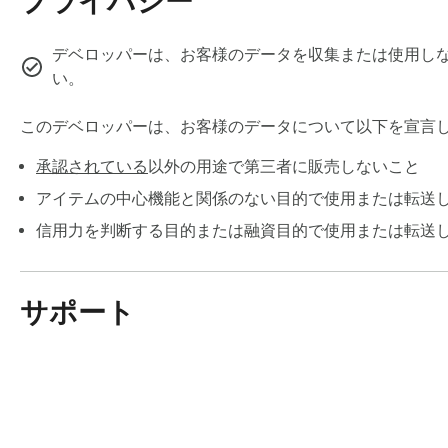
プライバシー
既に、長期で海外へ滞在されている方や単身赴任者、留学
取り等にご利用頂いています。

デベロッパーは、お客様のデータを収集または使用しな
い。
・海外送金では、TransferWiseをご利用頂くことで
ットレートが適用されます。

このデベロッパーは、お客様のデータについて以下を宣言
承認されている
以外の用途で第三者に販売しないこと
お陰様で、300万人を超えるお客様からご利用頂いていま
金移動業者として登録を行っており、お客様の資金は法務局
アイテムの中心機能と関係のない目的で使用または転送
信用力を判断する目的または融資目的で使用または転送
TransferWiseの利用例:

- 海外に住む家族や友人への送金

- 外国で利用中のサービス利用料等に

サポート
- 海外にある不動産やローンの支払いに

送金可能な通貨と国・地域: GBP (英ポンド)、EUR (ユーロ)、
CAD (カナダ・ドル)、CHF (スイス・フラン)、CZK (チェ
ナ)、HUF (ハンガリー・フォリント)、JPY (日本円)、NO