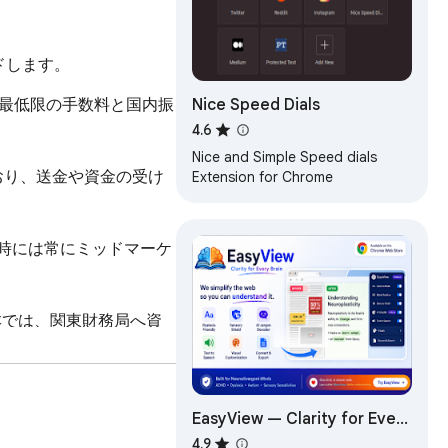
ードします。
Nice Speed Dials
必要最低限の手数料と国内振
4.6
Nice and Simple Speed dials
おり、送金や資金の受け
Extension for Chrome
替時には常にミッドマーケ
本では、関東財務局へ資
。

EasyView — Clarity for Every
Brain
4.9