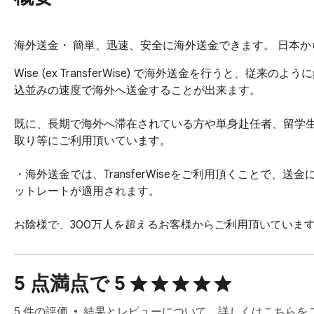
海外送金・ 簡単、迅速、安全に海外送金できます。 日本からの海外
Wise (ex TransferWise) で海外送金を行う
込並みの速度で海外へ送金することが出来ます。

既に、長期で海外へ滞在されている方や単身赴任者、留学
取り等にご利用頂いています。

・海外送金では、TransferWiseをご利用頂くことで
ットレートが適用されます。

お陰様で、300万人を超えるお客様からご利用頂いていま
金移動業者として登録を行っており、お客様の資金は法務局
TransferWiseの利用例:

5 点満点で 5
- 海外に住む家族や友人への送金

- 外国で利用中のサービス利用料等に

5 件の評価
結果とレビューについて、詳しくはこちらを