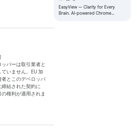
EasyView — Clarity for Every
Brain. AI-powered Chrome
extension for accessible,
simplified web reading.
RL (ブラジル・レアル)、
、HRK (クロアチア・クー
N (ポーランド・ズロチ)、
者
T (バングラデシュ・タ
ロッパーは取引業者と
CNY (中国元)、CZK 
ていません。EU 加
、HRK (クロアチア・ク
費者とこのデベロッパ
PY (日本円)、KES (ケ
に締結された契約に
、MYR (マレーシア・リ
者の権利が適用されま
ヌエボ・ソル)、PHP (フ
ブル)、SEK (スウェーデ
VND (ベトナム・ドン)、
金と比較して、必要最低限の