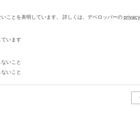
生、フリーランスの方など非常に多くの方々からご利用頂いて
いことを表明しています。 詳しくは、デベロッパーの
privacy
、送金にかかるコストを最大8倍安くすることが出来ます。また、両
しています
す。また、世界各国で法令を遵守し、運営を行っています。日
へ供託金として預けられているため、安心してご利用頂けます
しないこと
しないこと
USD (米ドル)、AUD (豪ドル)、BGN (ブルガリア・レフ)、 B
コ・クローナ)、DKK (デンマーク・クローネ)、HKD (香港ドル)
K (ノルウェー・クローネ)、NZD (ニュージーランド・ドル)、PL