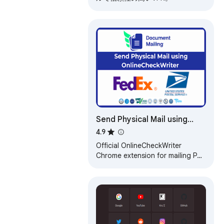
Send Physical Mail using
OnlineCheckWriter
4.9
Official OnlineCheckWriter
Chrome extension for mailing PDF
documents - simple, secure, and
efficient