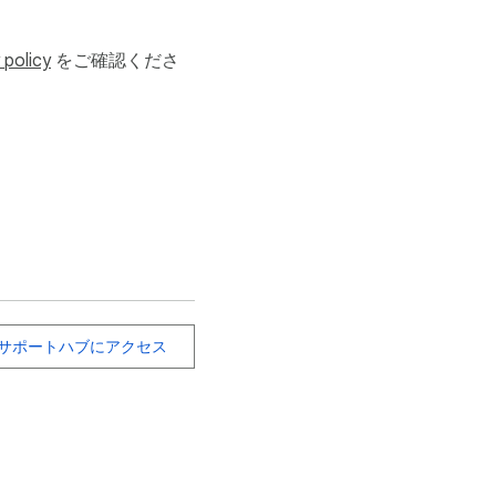
おり、送金や資金の受け
 policy
をご確認くださ
替時には常にミッドマーケ
本では、関東財務局へ資
。

サポートハブにアクセス
RL (ブラジル・レアル)、
、HRK (クロアチア・クー
N (ポーランド・ズロチ)、