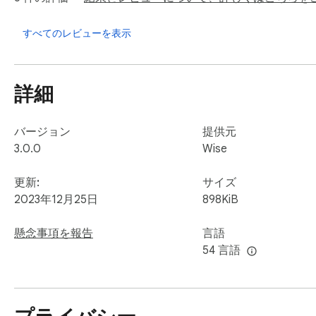
- 海外にある不動産やローンの支払いに

すべてのレビューを表示
送金可能な通貨と国・地域: GBP (英ポンド)、EUR (ユーロ)、
CAD (カナダ・ドル)、CHF (スイス・フラン)、CZK (チェ
詳細
ナ)、HUF (ハンガリー・フォリント)、JPY (日本円)、NO
RON (ルーマニア・レウ)、SEK (スウェーデン・クローナ)、
バージョン
提供元
受取可能な通貨と国・地域: EUR (ユーロ)、USD (米ドル)、G
3.0.0
Wise
カ)、BGN (ブルガリア・レフ)、BRL (ブラジル・レアル)、CA
(チェコ・クローナ)、DKK (デンマーク・クローネ)、EGP (
更新:
サイズ
ーナ)、HUF (ハンガリー・フォリント)、IDR (インドネシア・ル
2023年12月25日
898KiB
ニア・シリング)、KRW (韓国ウォン)、LKR (スリランカ・
ンギット)、NGN (ナイジェリア・ナイラ)、NOK (ノルウェ
懸念事項を報告
言語
ィリピン・ペソ)、PKR (パキスタン・ルピー)、PLN (ポーラ
54 言語
ン・クローナ)、SGD (シンガポール・ドル)、THB (タイ・バ
ZAR (南アフリカ・ランド)TransferWiseで海外
手数料と国内振込並みの速度で海外へ送金することが出来ま