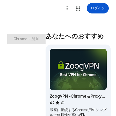
ログイン
あなたへのおすすめ
Chrome に追加
ZoogVPN -Chrome＆Proxy用
の無料VPN
4.2
即座に接続するChrome用のシンプ
ルで信頼性の高いVPN。