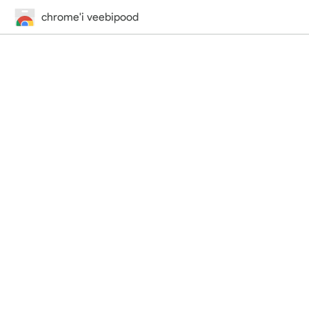
chrome'i veebipood