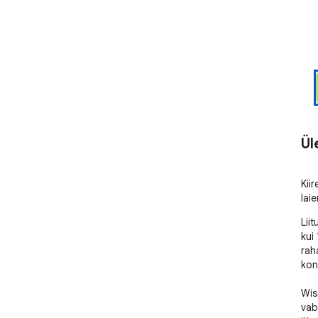
Ül
Kii
lai
Lii
kui
rah
kon
Wis
vab