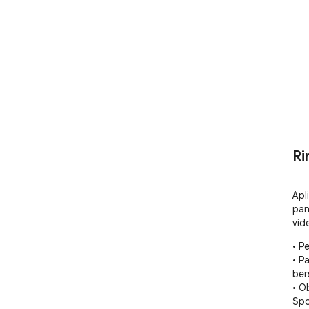
Ri
Apl
pan
vid
• P
• P
ber
• O
Spo