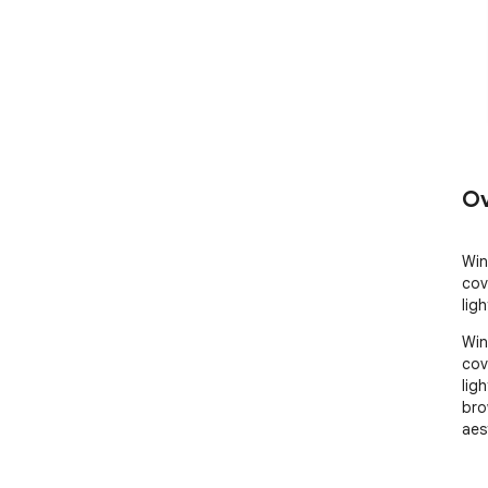
Ov
Win
cov
lig
Win
cov
lig
bro
aes