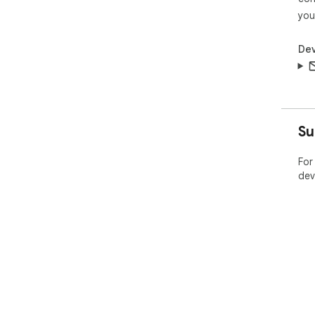
you
Dev
Su
For
dev