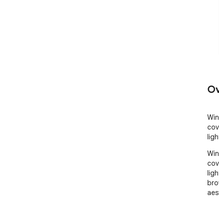
Ov
Win
cov
lig
Win
cov
lig
bro
aes