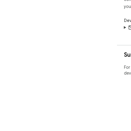
you
Dev
Su
For
dev