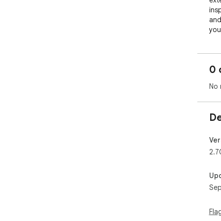
ext
ins
and
you
Feat
0 
Liv
bac
No 
📰 
gam
🔗 
De
Net
➕ C
qui
Ver
🔍 
2.7
sea
🕒 
Up
disp
Sep
📝 
you
🔔 
Fla
& fe