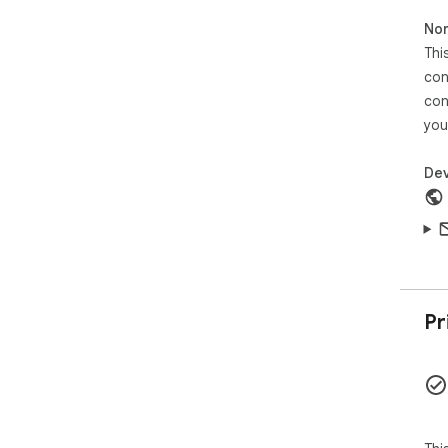
📧 
Non
and
🤖 
Thi
✅ T
con
📅 
con
🧮 
you
Chr
⏳ T
🛠 M
Dev
gui
Abo
Gam
ext
Exp
ani
Pr
tea
per
Dis
Con
Pri