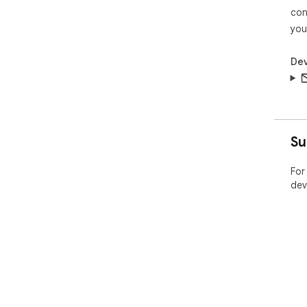
con
you
Dev
Su
For
dev