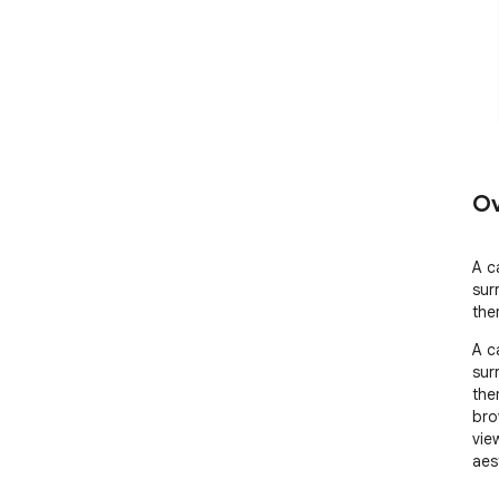
Ov
A c
sur
the
A c
sur
the
bro
vie
aes