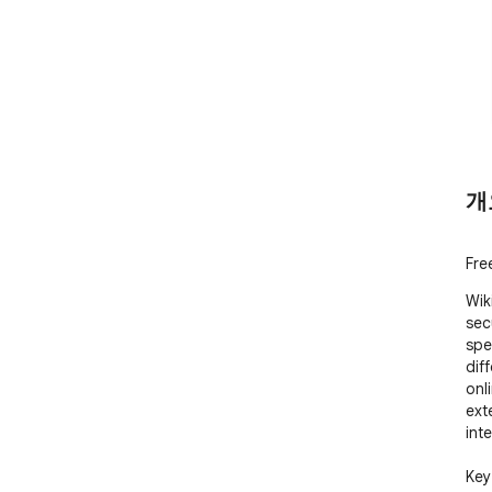
개
Fre
Wik
sec
spe
dif
onl
exte
int
Key