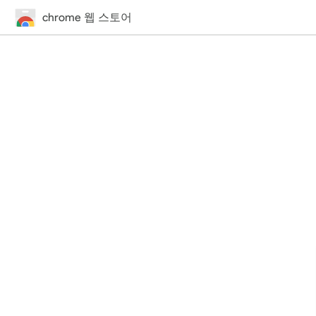
chrome 웹 스토어