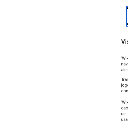
Vi
'Wi
nav
ale
Tra
jog
con
'Wi
cab
um 
usa