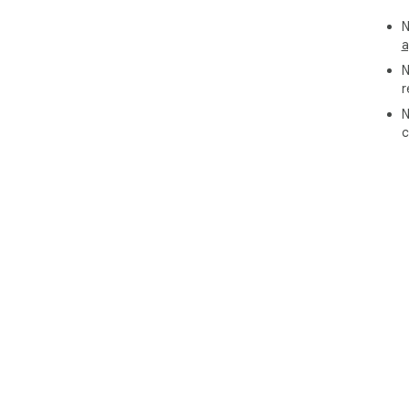
N
a
N
r
N
c