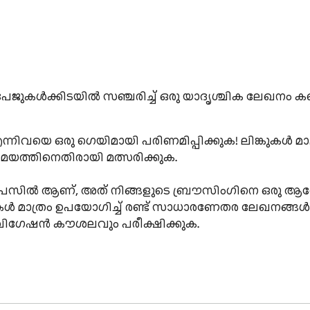
കി പേജുകൾക്കിടയിൽ സഞ്ചരിച്ച് ഒരു യാദൃശ്ചിക ലേഖനം 
വയെ ഒരു ഗെയിമായി പരിണമിപ്പിക്കുക! ലിങ്കുകൾ മാത്ര
 സമയത്തിനെതിരായി മത്സരിക്കുക.

ഷൻ പസിൽ ആണ്, അത് നിങ്ങളുടെ ബ്രൗസിംഗിനെ ഒരു ആ
കുകൾ മാത്രം ഉപയോഗിച്ച് രണ്ട് സാധാരണേതര ലേഖനങ്ങൾ ത
വിഗേഷൻ കൗശലവും പരീക്ഷിക്കുക.

ഞ്ഞെടുക്കുന്നു.

െ പേജിൽ നിന്ന് ലക്ഷ്യത്തിലേക്ക് നാവിഗേറ്റ് ചെയ്യുക എ