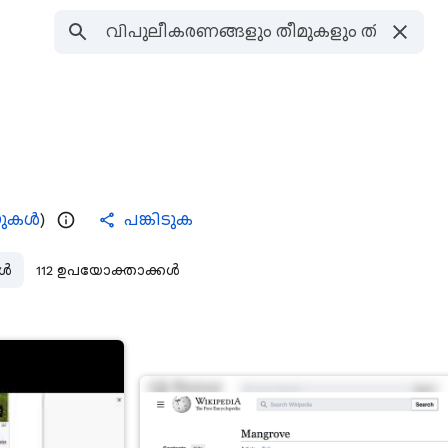
ംഗുകൾ
)
പങ്കിടുക
ങൾ
112 ഉപയോക്താക്കൾ