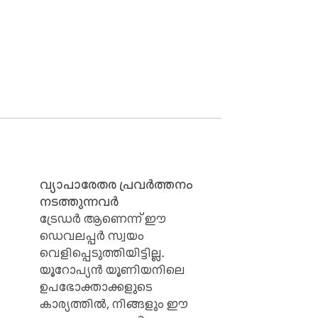
 മാത്രം ആശ്രയിക്കേണ്ടതുണ്ട്.

്റികൾ (മൂവീസ്, ഗെയിമുകൾ, അനിമേ) 
തൽ അടുത്ത നേരിട്ടുള്ള ലിങ്ക് നേടുക.

്യുക.

വ്യാപാരേതര പ്രവർത്തനം
നടത്തുന്നവർ
ട്രേഡർ ആണെന്ന് ഈ
ഡെവലപ്പർ സ്വയം
വെളിപ്പെടുത്തിയിട്ടില്ല.
യൂറോപ്യൻ യൂണിയനിലെ
ഉപഭോക്താക്കളുടെ
കാര്യത്തിൽ, നിങ്ങളും ഈ