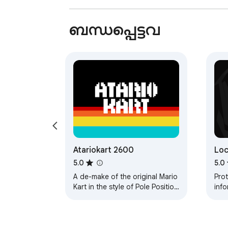
ബന്ധപ്പെട്ടവ
Atariokart 2600
Loc
5.0
5.0
A de-make of the original Mario
Prot
Kart in the style of Pole Position
inf
on Atari 2600
Pro
that
team