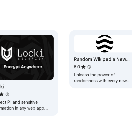
Random Wikipedia New
Tab
5.0
Unleash the power of
randomness with every new
ki
tab, as you dive into the
unknown realms of Wikipedia.
ect PII and sensitive
ormation in any web app.
fessional-grade encryption
 fits perfectly into your
's workflow.