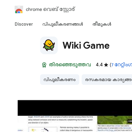
chrome വെബ് സ്റ്റോര്‍
Discover
വിപുലീകരണങ്ങള്‍
തീമുകള്‍‌
Wiki Game
തിരഞ്ഞെടുത്തവ
4.4
(
7 റേറ്റി
വിപുലീകരണം
രസകരമായ കാര്യങ്