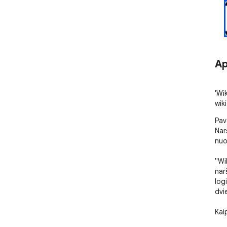
Ap
'Wi
wiki
Pav
Nar
nuo
"Wi
nar
logi
dvi
Kaip