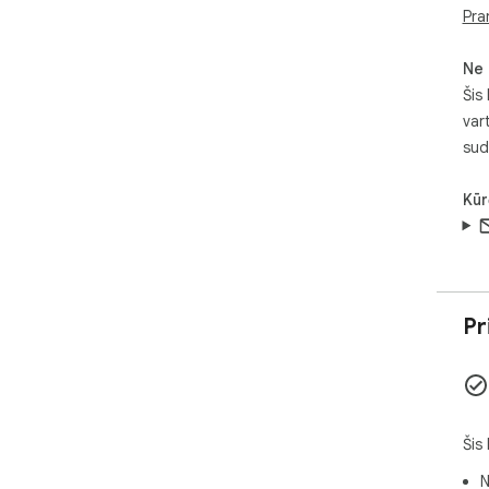
Pra
Ne 
Šis
var
sud
Kūr
Pr
Šis
N