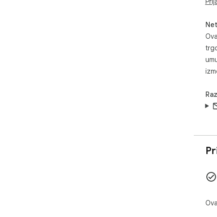
Pri
Net
Ova
trg
umu
izm
Raz
Pr
Ova