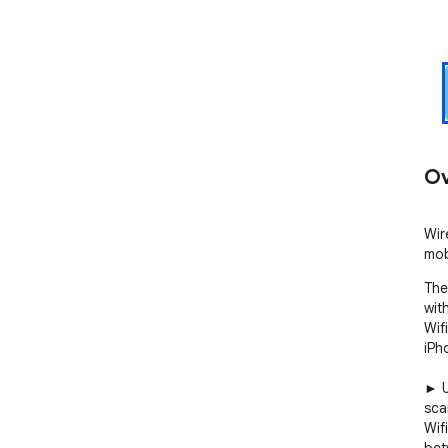
Ov
Wir
mob
The
wit
Wif
iPh
► U
scan
Wifi