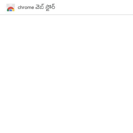
chrome వెబ్ స్టోర్