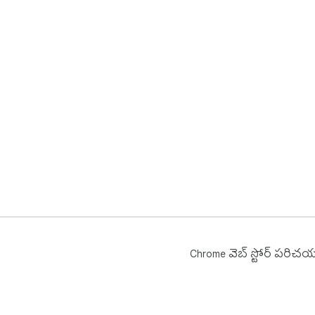
Chrome వెబ్ స్టోర్ పరిచ