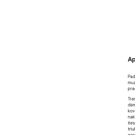
Ap
Pad
muz
pra
Tra
dėm
kov
nakt
ties
triu